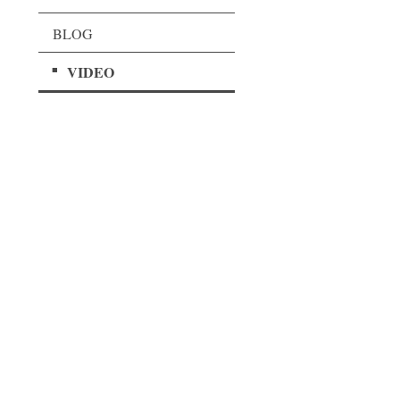
BLOG
VIDEO
BiYo
Yoga in Viersen
Petersstr.4
41747 Viersen
mobil: 0173 2763373
oder: 02162-18551
(ab 18 h)